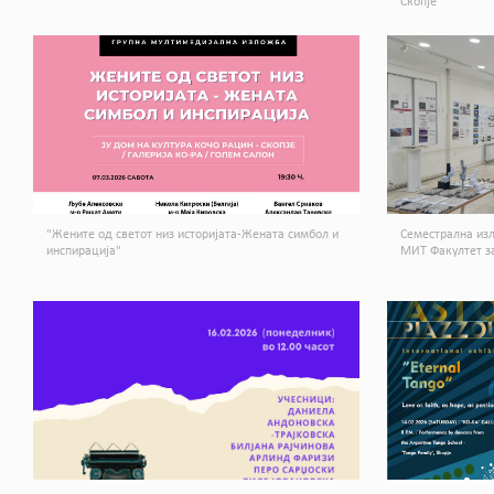
Скопје
"Жените од светот низ историјата-Жената симбол и
Семестрална изл
инспирација"
МИТ Факултет за