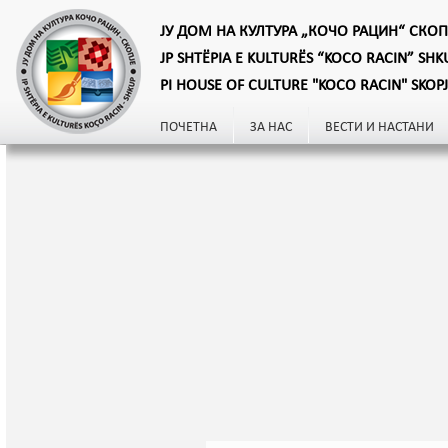
ЈУ ДОМ НА КУЛТУРА „КОЧО РАЦИН“ СКОП
JP SHTËPIA E KULTURËS “KOCO RACIN” SHK
PI HOUSE OF CULTURE "KOCO RACIN" SKOP
ПОЧЕТНА
ЗА НАС
ВЕСТИ И НАСТАНИ