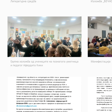
Литературна средба
Изложба „ВЕЧНО
Групна изложба од учениците на познатата уметница
Манифестација
и педагог Афердита Кики