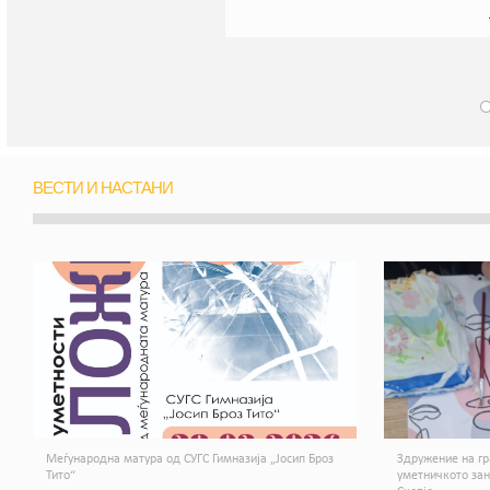
ВЕСТИ И НАСТАНИ
Меѓународна матура од СУГС Гимназија „Јосип Броз
Здружение на гр
Тито“
уметничкото за