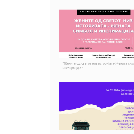
"Жените од светот низ историјата-Жената сим
инспирација"