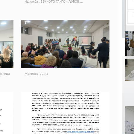
Изложба „ВЕЧНОТО ТАНГО - ЉУБОВ....
етница
Манифестација