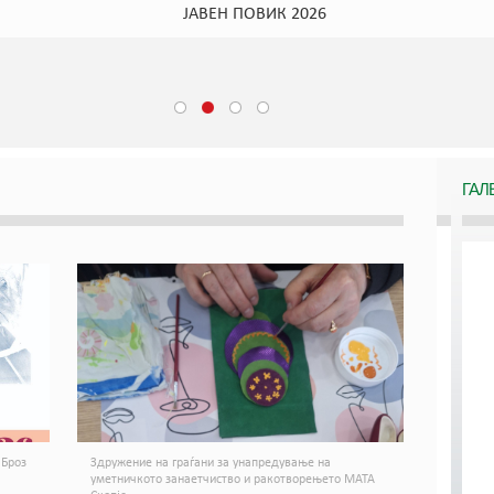
ИЗЛОЖБА НА АНЕТА СТОЈЧЕВСКА
ГАЛ
 Броз
Здружение на граѓани за унапредување на
уметничкото занаетчиство и ракотворењето МАТА