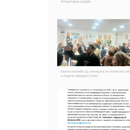
Литературна средба
Групна изложба од учениците на познатата ум
и педагог Афердита Кики