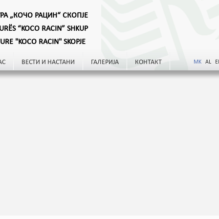
УРА „КОЧО РАЦИН“ СКОПЈЕ
TURËS “KOCO RACIN” SHKUP
TURE "KOCO RACIN" SKOPJE
АС
ВЕСТИ И НАСТАНИ
ГАЛЕРИЈА
КОНТАКТ
MK
AL
E