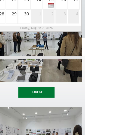
21
22
23
24
25
26
27
28
29
30
1
2
3
4
Friday, August 7, 2026
ПОВЕЌЕ