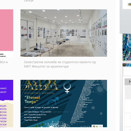
Скопје
КАЛ
бол и
Семестрална изложба на студентски проекти од
МИТ Факултет за архитектура