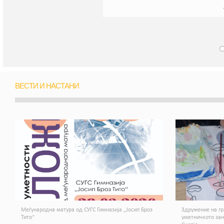
ВЕСТИ И НАСТАНИ
Меѓународна матура од СУГС Гимназија „Јосип Броз
Здружение на гр
Тито“
уметничкото за