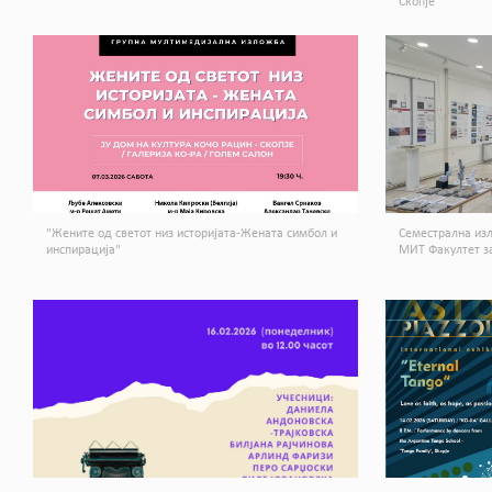
Скопје
"Жените од светот низ историјата-Жената симбол и
Семестрална изл
инспирација"
МИТ Факултет за