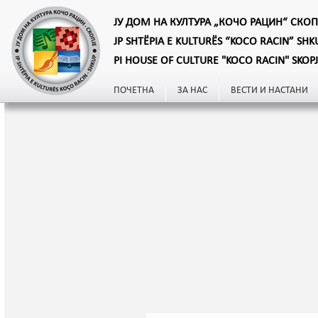
ЈУ ДОМ НА КУЛТУРА „КОЧО РАЦИН“ СКОП
JP SHTËPIA E KULTURËS “KOCO RACIN” SHK
PI HOUSE OF CULTURE "KOCO RACIN" SKOP
ПОЧЕТНА
ЗА НАС
ВЕСТИ И НАСТАНИ