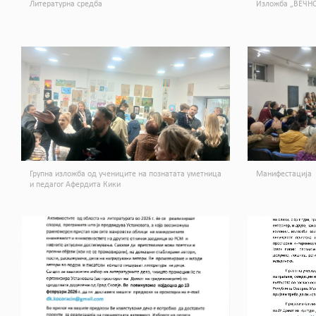
Литературна средба
Изложба „ВЕЧНО
Групна изложба од учениците на познатата уметница
Манифестација
и педагог Афердита Кики