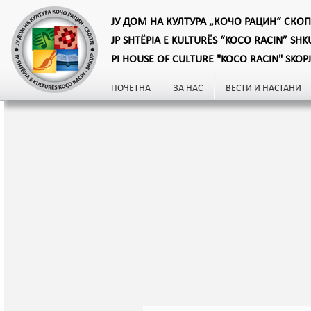
ЈУ ДОМ НА КУЛТУРА „КОЧО РАЦИН“ СКОП
JP SHTËPIA E KULTURËS “KOCO RACIN” SHK
PI HOUSE OF CULTURE "KOCO RACIN" SKOP
ПОЧЕТНА
ЗА НАС
ВЕСТИ И НАСТАНИ