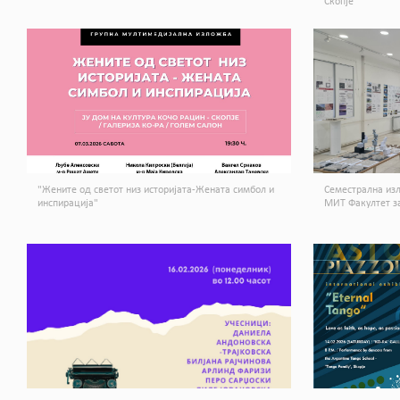
Скопје
"Жените од светот низ историјата-Жената симбол и
Семестрална изл
инспирација"
МИТ Факултет за