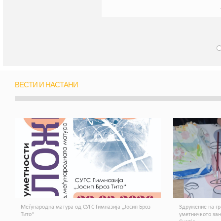
ВЕСТИ И НАСТАНИ
Меѓународна матура од СУГС Гимназија „Јосип Броз
Здружение на гр
Тито“
уметничкото за