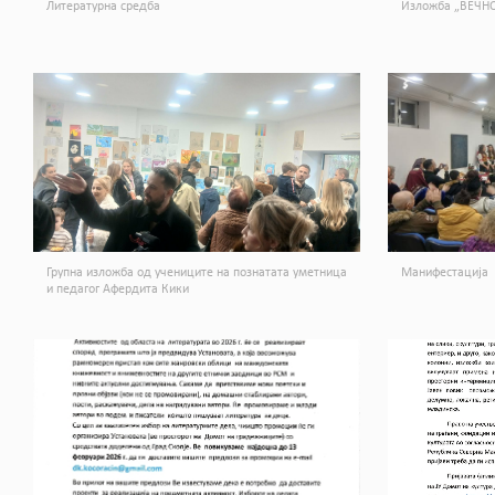
Литературна средба
Изложба „ВЕЧНО
Групна изложба од учениците на познатата уметница
Манифестација
и педагог Афердита Кики