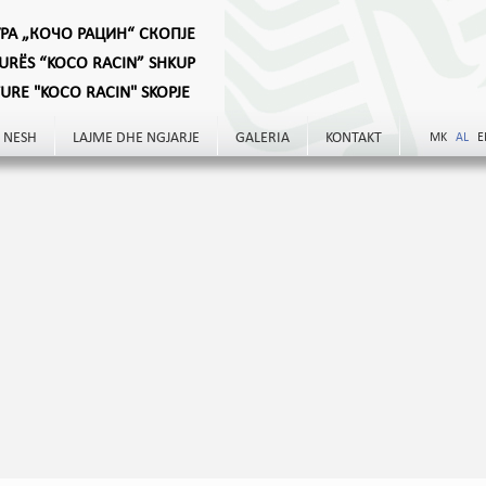
УРА „КОЧО РАЦИН“ СКОПЈЕ
TURËS “KOCO RACIN” SHKUP
TURE "KOCO RACIN" SKOPJE
 NESH
LAJME DHE NGJARJE
GALERIA
KONTAKT
MK
AL
E