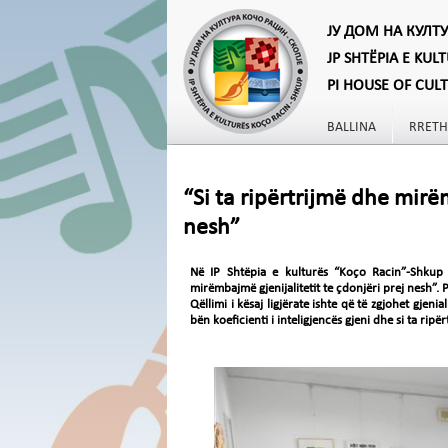
ЈУ ДОМ НА КУЛТ
JP SHTËPIA E KUL
PI HOUSE OF CUL
BALLINA
RRETH
“Si ta ripërtrijmë dhe mirë
nesh”
Në IP Shtëpia e kulturës “Koço Racin”-Shkup 
mirëmbajmë gjenijalitetit te çdonjëri prej nesh”. 
Qëllimi i kësaj ligjërate ishte që të zgjohet gjenial
bën koeficienti i inteligjencës gjeni dhe si ta rip