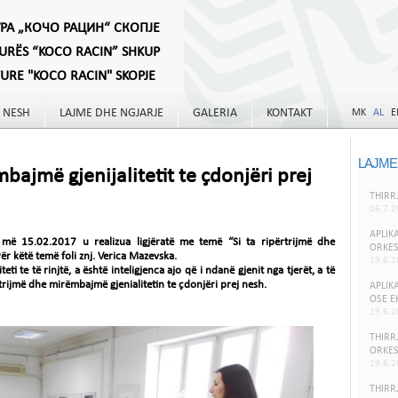
УРА „КОЧО РАЦИН“ СКОПЈЕ
TURËS “KOCO RACIN” SHKUP
TURE "KOCO RACIN" SKOPJE
 NESH
LAJME DHE NGJARJE
GALERIA
KONTAKT
MK
AL
E
LAJME
mbajmë gjenijalitetit te çdonjëri prej
THIRR
06.7.2
APLIK
më 15.02.2017 u realizua ligjëratë me temë “Si ta ripërtrijmë dhe
ORKES
Për këtë temë foli znj. Verica Mazevska.
19.6.2
iteti te të rinjtë, a është inteligjenca ajo që i ndanë gjenit nga tjerët, a të
ërtrijmë dhe mirëmbajmë gjenialitetin te çdonjëri prej nesh.
APLIK
OSE E
19.6.2
THIRR
ORKES
19.6.2
THIRR