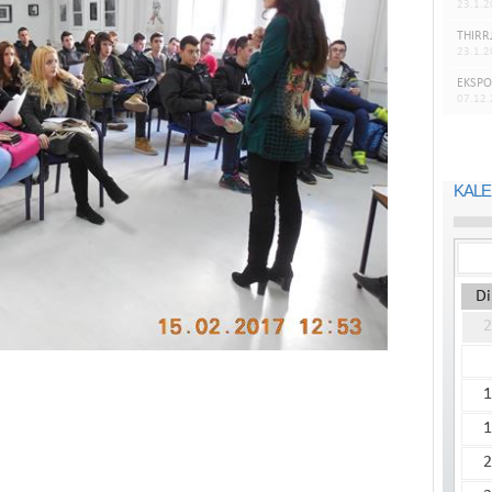
23.1.2
THIRR
23.1.2
EKSPO
07.12
KALE
Di
2
1
1
2