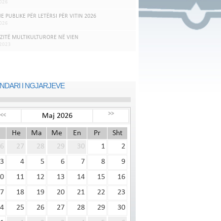
026
JE PUBLIKE PËR LETËRSI PËR VITIN 2026
026
ZITË MULTIKULTURORE NË VIEN
.2023
NDARI I NGJARJEVE
>>
Maj 2026
<<
He
Ma
Me
En
Pr
Sht
6
27
28
29
30
1
2
3
4
5
6
7
8
9
0
11
12
13
14
15
16
7
18
19
20
21
22
23
4
25
26
27
28
29
30