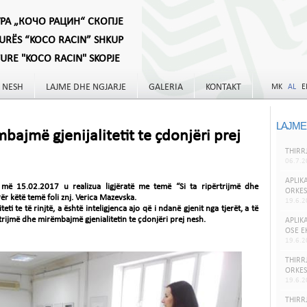
УРА „КОЧО РАЦИН“ СКОПЈЕ
TURËS “KOCO RACIN” SHKUP
TURE "KOCO RACIN" SKOPJE
 NESH
LAJME DHE NGJARJE
GALERIA
KONTAKT
MK
AL
E
LAJME
mbajmë gjenijalitetit te çdonjëri prej
THIRR
06.7.2
APLIK
më 15.02.2017 u realizua ligjëratë me temë “Si ta ripërtrijmë dhe
ORKES
Për këtë temë foli znj. Verica Mazevska.
19.6.2
iteti te të rinjtë, a është inteligjenca ajo që i ndanë gjenit nga tjerët, a të
ërtrijmë dhe mirëmbajmë gjenialitetin te çdonjëri prej nesh.
APLIK
OSE E
19.6.2
THIRR
ORKES
19.6.2
THIRR