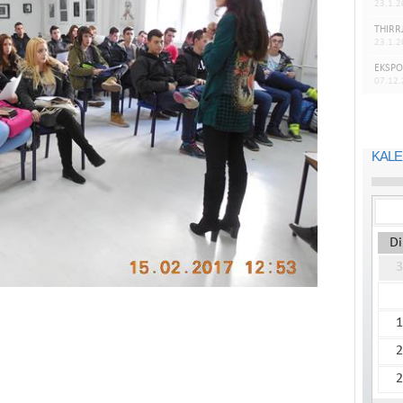
23.1.2
THIRR
23.1.2
EKSPO
07.12
KALE
Di
3
1
2
2