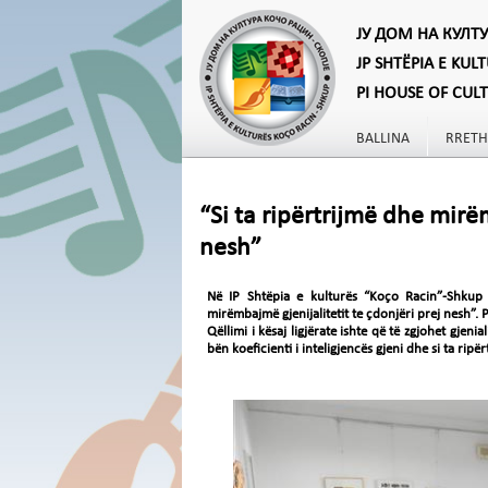
ЈУ ДОМ НА КУЛТ
JP SHTËPIA E KUL
PI HOUSE OF CUL
BALLINA
RRETH
“Si ta ripërtrijmë dhe mirë
nesh”
Në IP Shtëpia e kulturës “Koço Racin”-Shkup 
mirëmbajmë gjenijalitetit te çdonjëri prej nesh”. 
Qëllimi i kësaj ligjërate ishte që të zgjohet gjenial
bën koeficienti i inteligjencës gjeni dhe si ta rip