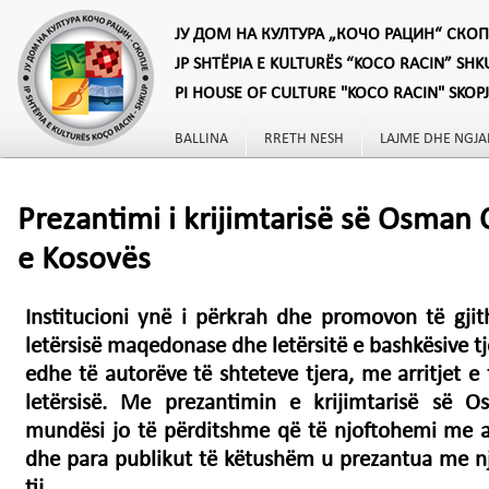
ЈУ ДОМ НА КУЛТУРА „КОЧО РАЦИН“ СКОП
JP SHTËPIA E KULTURËS “KOCO RACIN” SHK
PI HOUSE OF CULTURE "KOCO RACIN" SKOP
BALLINA
RRETH NESH
LAJME DHE NGJA
Prezantimi i krijimtarisë së Osman 
e Kosovës
Institucioni ynë i përkrah dhe promovon të gji
letërsisë maqedonase dhe letërsitë e bashkësive tj
edhe të autorëve të shteteve tjera, me arritjet e
letërsisë. Me prezantimin e krijimtarisë së 
mundësi jo të përditshme që të njoftohemi me aut
dhe para publikut të këtushëm u prezantua me një
tij.