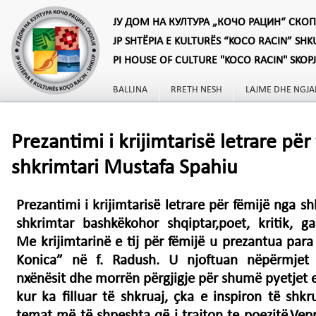
ЈУ ДОМ НА КУЛТУРА „КОЧО РАЦИН“ СКОП
JP SHTËPIA E KULTURËS “KOCO RACIN” SHK
PI HOUSE OF CULTURE "KOCO RACIN" SKOP
BALLINA
RRETH NESH
LAJME DHE NGJA
Prezantimi i krijimtarisë letrare për
shkrimtari Mustafa Spahiu
Prezantimi i krijimtarisë letrare për fëmijë nga s
shkrimtar bashkëkohor shqiptar,poet, kritik, gaz
Me krijimtarinë e tij për fëmijë u prezantua para
Konica” në f. Radush. U njoftuan nëpërmjet 
nxënësit dhe morrën përgjigje për shumë pyetjet e
kur ka filluar të shkruaj, çka e inspiron të shkru
temat më të shpeshta që i trajton te poezitë.Vep