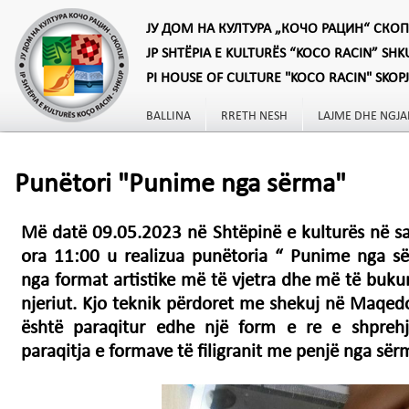
ЈУ ДОМ НА КУЛТУРА „КОЧО РАЦИН“ СКОП
JP SHTËPIA E KULTURËS “KOCO RACIN” SHK
PI HOUSE OF CULTURE "KOCO RACIN" SKOP
BALLINA
RRETH NESH
LAJME DHE NGJA
Punëtori "Punime nga sërma"
Më datë 09.05.2023 në Shtëpinë e kulturës në sal
ora 11:00 u realizua punëtoria “ Punime nga sër
nga format artistike më të vjetra dhe më të bukur
njeriut. Kjo teknik përdoret me shekuj në Maqedo
është paraqitur edhe një form e re e shprehjes
paraqitja e formave të filigranit me penjë nga së