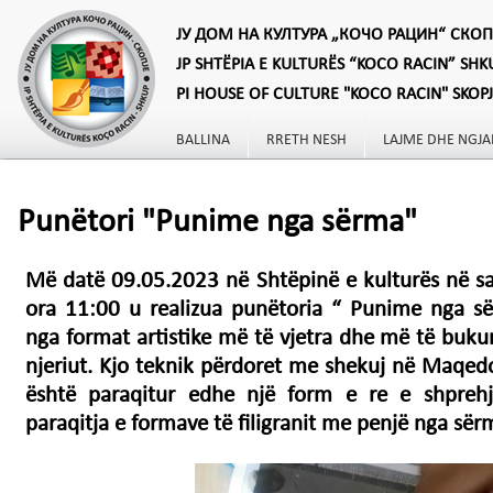
ЈУ ДОМ НА КУЛТУРА „КОЧО РАЦИН“ СКОП
JP SHTËPIA E KULTURËS “KOCO RACIN” SHK
PI HOUSE OF CULTURE "KOCO RACIN" SKOP
BALLINA
RRETH NESH
LAJME DHE NGJA
Punëtori "Punime nga sërma"
Më datë 09.05.2023 në Shtëpinë e kulturës në sal
ora 11:00 u realizua punëtoria “ Punime nga sër
nga format artistike më të vjetra dhe më të bukur
njeriut. Kjo teknik përdoret me shekuj në Maqedo
është paraqitur edhe një form e re e shprehjes
paraqitja e formave të filigranit me penjë nga së