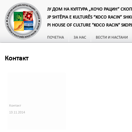
ЈУ ДОМ НА КУЛТУРА „КОЧО РАЦИН“ СКОП
JP SHTËPIA E KULTURËS “KOCO RACIN” SHK
PI HOUSE OF CULTURE "KOCO RACIN" SKOP
ПОЧЕТНА
ЗА НАС
ВЕСТИ И НАСТАНИ
Контакт
Контакт
13.11.2014