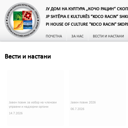
ЈУ ДОМ НА КУЛТУРА „КОЧО РАЦИН“ СКОП
JP SHTËPIA E KULTURËS “KOCO RACIN” SHK
PI HOUSE OF CULTURE "KOCO RACIN" SKOP
ПОЧЕТНА
ЗА НАС
ВЕСТИ И НАСТАНИ
Вести и настани
Јавен повик за избор на членови
Јавен повик 2026
управни и надзорни органи
06.7.2026
14.7.2026