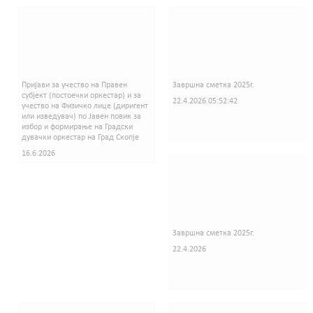
Пријави за учество на Правен
Завршна сметка 2025г.
субјект (постоечки оркестар) и за
22.4.2026 05:52:42
учество на Физичко лице (диригент
или изведувач) по Јавен повик за
избор и формирање на Градски
дувачки оркестар на Град Скопје
16.6.2026
Завршна сметка 2025г.
22.4.2026