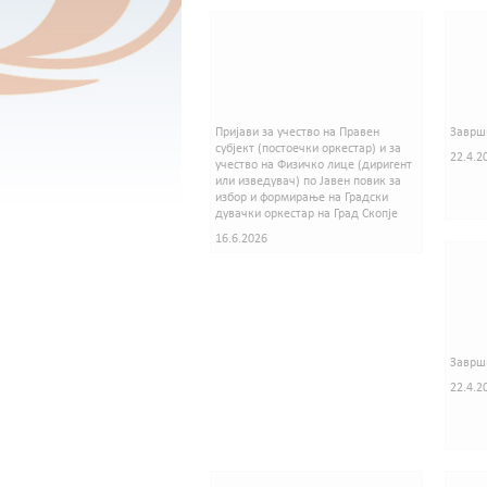
Пријави за учество на Правен
Завршн
субјект (постоечки оркестар) и за
22.4.2
учество на Физичко лице (диригент
или изведувач) по Јавен повик за
избор и формирање на Градски
дувачки оркестар на Град Скопје
16.6.2026
Завршн
22.4.2