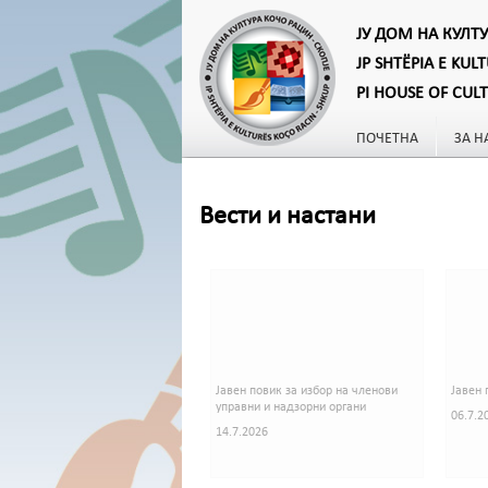
ЈУ ДОМ НА КУЛТ
JP SHTËPIA E KUL
PI HOUSE OF CUL
ПОЧЕТНА
ЗА Н
Вести и настани
Јавен повик за избор на членови
Јавен 
управни и надзорни органи
06.7.2
14.7.2026