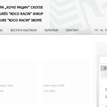
УРА „КОЧО РАЦИН“ СКОПЈЕ
TURËS “KOCO RACIN” SHKUP
TURE "KOCO RACIN" SKOPJE
АС
ВЕСТИ И НАСТАНИ
ГАЛЕРИЈА
КОНТАКТ
MK
AL
E
Н
3
повик 2026
Јавен повик 2026
1
026
16.6.2026
2