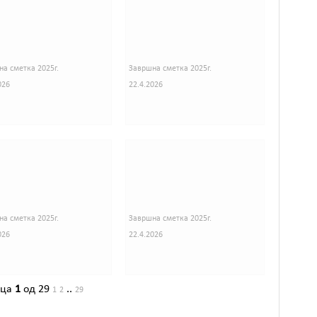
а сметка 2025г.
Завршна сметка 2025г.
026
22.4.2026
а сметка 2025г.
Завршна сметка 2025г.
026
22.4.2026
ица
1
од 29
..
1
2
29