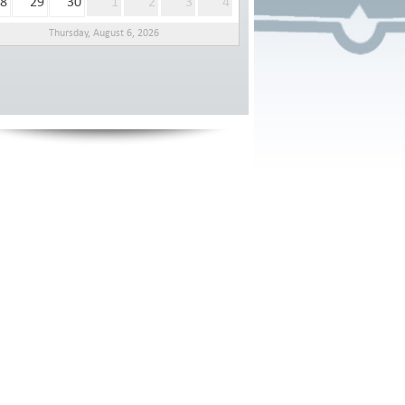
8
29
30
1
2
3
4
Thursday, August 6, 2026