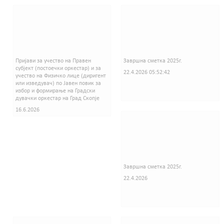
Пријави за учество на Правен
Завршна сметка 2025г.
субјект (постоечки оркестар) и за
22.4.2026 05:52:42
учество на Физичко лице (диригент
или изведувач) по Јавен повик за
избор и формирање на Градски
дувачки оркестар на Град Скопје
16.6.2026
Завршна сметка 2025г.
22.4.2026