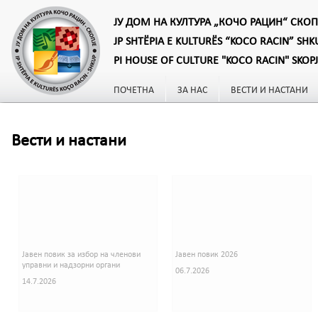
ЈУ ДОМ НА КУЛТУРА „КОЧО РАЦИН“ СКОП
JP SHTËPIA E KULTURËS “KOCO RACIN” SHK
PI HOUSE OF CULTURE "KOCO RACIN" SKOP
ПОЧЕТНА
ЗА НАС
ВЕСТИ И НАСТАНИ
Вести и настани
Јавен повик за избор на членови
Јавен повик 2026
управни и надзорни органи
06.7.2026
14.7.2026