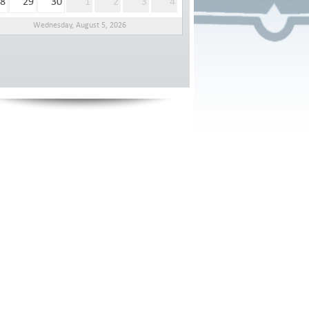
8
29
30
1
2
3
4
Wednesday, August 5, 2026