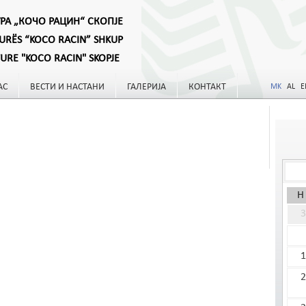
УРА „КОЧО РАЦИН“ СКОПЈЕ
TURËS “KOCO RACIN” SHKUP
TURE "KOCO RACIN" SKOPJE
АС
ВЕСТИ И НАСТАНИ
ГАЛЕРИЈА
КОНТАКТ
MK
AL
E
Н
3
1
2