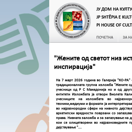
ЈУ ДОМ НА КУЛТ
JP SHTËPIA E KUL
PI HOUSE OF CUL
ПОЧЕТНА
ЗА Н
"Жените од светот низ ис
инспирација"
На 7 март 2026 година во Галерија "КО-РА" 
традиционалната групна изложба "Жените од
учесници од Р С Македонија но и од други 
ентитети Изложбата ја отвори Виолета Кали
учесниците на изложбата во најразнор
техники,медиуми и формати ја интерпретираа 
во најразнородни сфери на нивното дејству
архетипски вредности поврзани со запазува
права. Нивната заложба и за запазување на 
кои се олицетворени во најразновидните 
дејствување "....