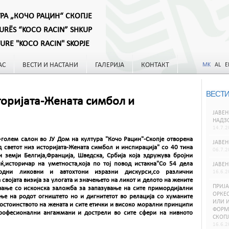
УРА „КОЧО РАЦИН“ СКОПЈЕ
TURËS “KOCO RACIN” SHKUP
TURE "KOCO RACIN" SKOPJE
АС
ВЕСТИ И НАСТАНИ
ГАЛЕРИЈА
КОНТАКТ
MK
AL
E
ВЕСТИ
торијата-Жената симбол и
ЈАВЕН
НАДЗ
14.7.2
-голем салон во ЈУ Дом на култура "Кочо Рацин"-Скопје отворена
ЈАВЕН
 светот низ историјата-Жената симбол и инспирација" со 40 тина
06.7.2
земји Белгија,Франција, Шведска, Србија која здружува бројни
ќ,историчар на уметноста,која по тој повод истакна"Со 54 дела
ЈАВЕН
одни ликовни и автохтони изразни дискурси,со различни
16.6.2
својата визија за улогата и значењето на ликот и делото на жените
ПРИЈА
вање со исконска заложба за запазување на сите примордијални
ОРКЕС
ње на родот огништето но и дигнитетот во релација со хуманите
ИЛИ И
достоинството на жената и сите етички и високо морални принципи
ФОРМИ
професионални ангажмани и дострели во сите сфери на нивното
СКОПЈ
16.6.2