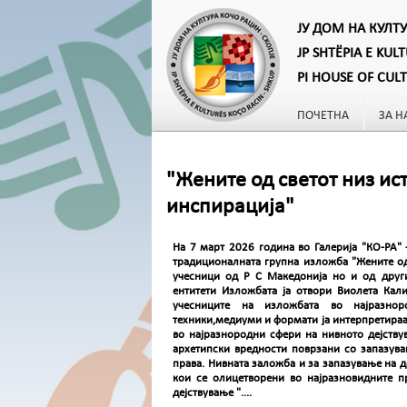
ЈУ ДОМ НА КУЛТ
JP SHTËPIA E KUL
PI HOUSE OF CUL
ПОЧЕТНА
ЗА Н
"Жените од светот низ ис
инспирација"
На 7 март 2026 година во Галерија "КО-РА" 
традиционалната групна изложба "Жените од
учесници од Р С Македонија но и од други 
ентитети Изложбата ја отвори Виолета Кали
учесниците на изложбата во најразнор
техники,медиуми и формати ја интерпретираа 
во најразнородни сфери на нивното дејству
архетипски вредности поврзани со запазува
права. Нивната заложба и за запазување на 
кои се олицетворени во најразновидните 
дејствување "....