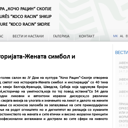
УРА „КОЧО РАЦИН“ СКОПЈЕ
TURËS “KOCO RACIN” SHKUP
TURE "KOCO RACIN" SKOPJE
АС
ВЕСТИ И НАСТАНИ
ГАЛЕРИЈА
КОНТАКТ
MK
AL
E
ВЕСТИ
торијата-Жената симбол и
ЈАВЕН
НАДЗ
14.7.2
-голем салон во ЈУ Дом на култура "Кочо Рацин"-Скопје отворена
ЈАВЕН
 светот низ историјата-Жената симбол и инспирација" со 40 тина
06.7.2
земји Белгија,Франција, Шведска, Србија која здружува бројни
ќ,историчар на уметноста,која по тој повод истакна"Со 54 дела
ЈАВЕН
одни ликовни и автохтони изразни дискурси,со различни
16.6.2
својата визија за улогата и значењето на ликот и делото на жените
ПРИЈА
вање со исконска заложба за запазување на сите примордијални
ОРКЕС
ње на родот огништето но и дигнитетот во релација со хуманите
ИЛИ И
достоинството на жената и сите етички и високо морални принципи
ФОРМИ
професионални ангажмани и дострели во сите сфери на нивното
СКОПЈ
16.6.2