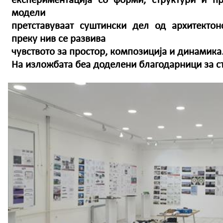
експериментација со форми, структури и п
модели
претставуваат суштински дел од архитекто
преку нив се развива
чувството за простор, композиција и динамика
На изложбата беа доделени благодарници за с