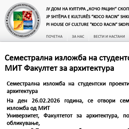
ЈУ ДОМ НА КУЛТУРА „КОЧО РАЦИН“ СКОП
JP SHTËPIA E KULTURËS “KOCO RACIN” SHK
PI HOUSE OF CULTURE "KOCO RACIN" SKOP
ПОЧЕТНА
ЗА НАС
ВЕСТИ И НАСТАНИ
Семестрална изложба на студент
МИТ Факултет за архитектура
Семестрална изложба на студентски проект
архитектура
На ден 26.02.2026 година, се отвори семе
изложба од МИТ
Универзитет, Факултетот за архитектура, 
обликување,