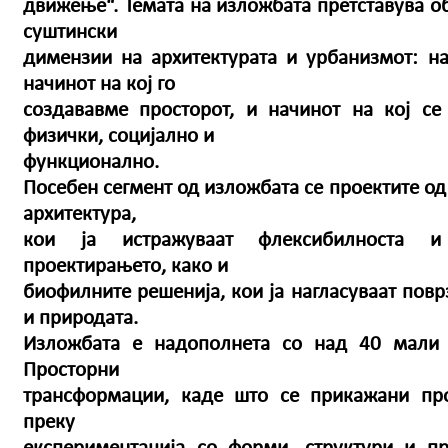
движење“. Темата на изложбата претставува об
суштински
димензии на архитектурата и урбанизмот: на
начинот на кој го
создававме просторот, и начинот на кој с
физички, социјално и
функционално.
Посебен сегмент од изложбата се проектите од
архитектура,
кои ја истражуваат флексибилноста и
проектирањето, како и
биофилните решенија, кои ја нагласуваат повр
и природата.
Изложбата е надополнета со над 40 мали
Просторни
трансформации, каде што се прикажани пр
преку