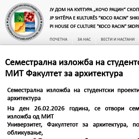
ЈУ ДОМ НА КУЛТУРА „КОЧО РАЦИН“ СКОП
JP SHTËPIA E KULTURËS “KOCO RACIN” SHK
PI HOUSE OF CULTURE "KOCO RACIN" SKOP
ПОЧЕТНА
ЗА НАС
ВЕСТИ И НАСТАНИ
Семестрална изложба на студент
МИТ Факултет за архитектура
Семестрална изложба на студентски проект
архитектура
На ден 26.02.2026 година, се отвори семе
изложба од МИТ
Универзитет, Факултетот за архитектура, 
обликување,