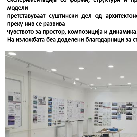
експериментација со форми, структури и п
модели
претставуваат суштински дел од архитекто
преку нив се развива
чувството за простор, композиција и динамика
На изложбата беа доделени благодарници за с