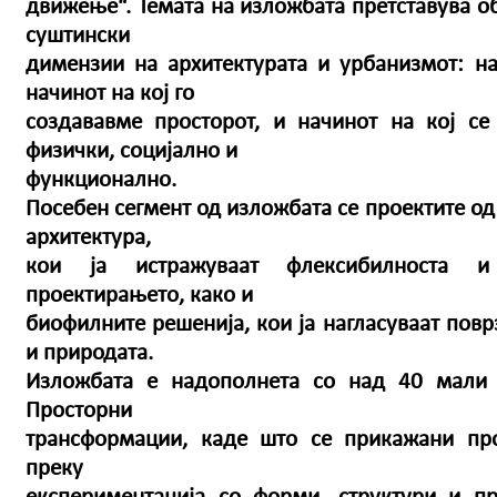
движење“. Темата на изложбата претставува об
суштински
димензии на архитектурата и урбанизмот: на
начинот на кој го
создававме просторот, и начинот на кој с
физички, социјално и
функционално.
Посебен сегмент од изложбата се проектите од
архитектура,
кои ја истражуваат флексибилноста и
проектирањето, како и
биофилните решенија, кои ја нагласуваат повр
и природата.
Изложбата е надополнета со над 40 мали
Просторни
трансформации, каде што се прикажани пр
преку