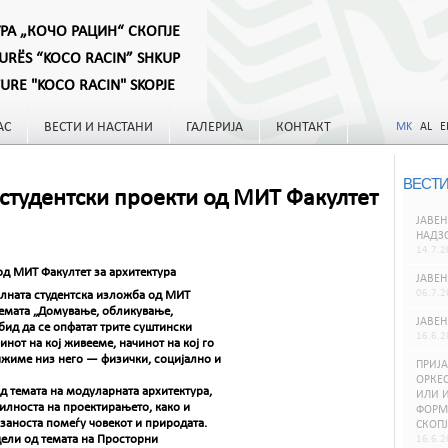
УРА „КОЧО РАЦИН“ СКОПЈЕ
TURËS “KOCO RACIN” SHKUP
TURE "KOCO RACIN" SKOPJE
АС
ВЕСТИ И НАСТАНИ
ГАЛЕРИЈА
КОНТАКТ
MK
AL
E
ВЕСТИ
студентски проекти од МИТ Факултет
ЈАВЕН
НАДЗ
14.7.2
од МИТ Факултет за архитектура
ЈАВЕН
06.7.2
алната студентска изложба од МИТ
 темата „Домување, обликување,
ЈАВЕН
бид да се опфатат трите суштински
16.6.2
нот на кој живееме, начинот на кој го
вижиме низ него — физички, социјално и
ПРИЈА
ОРКЕС
д темата на модуларната архитектура,
ИЛИ И
илноста на проектирањето, како и
ФОРМИ
рзаноста помеѓу човекот и природата.
СКОПЈ
ели од темата на Просторни
16.6.2