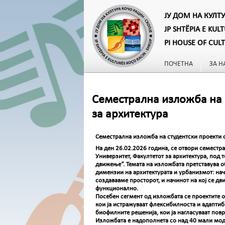
ЈУ ДОМ НА КУЛТ
JP SHTËPIA E KUL
PI HOUSE OF CUL
ПОЧЕТНА
ЗА Н
Семестрална изложба на 
за архитектура
Семестрална изложба на студентски проекти 
На ден 26.02.2026 година, се отвори семестр
Универзитет, Факултетот за архитектура, под
движење“. Темата на изложбата претставува о
димензии на архитектурата и урбанизмот: начи
создававме просторот, и начинот на кој се д
функционално.
Посебен сегмент од изложбата се проектите о
кои ја истражуваат флексибилноста и адаптиб
биофилните решенија, кои ја нагласуваат пов
Изложбата е надополнета со над 40 мали мод