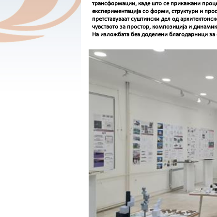
трансформации, каде што се прикажани проц
експериментација со форми, структури и про
претставуваат суштински дел од архитектонск
чувството за простор, композиција и динамик
На изложбата беа доделени благодарници за 