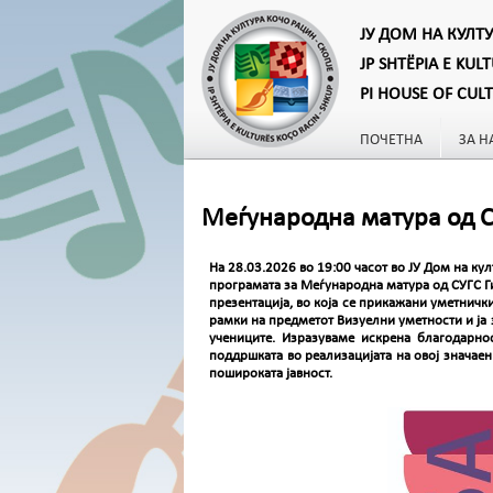
ЈУ ДОМ НА КУЛТ
JP SHTËPIA E KUL
PI HOUSE OF CUL
ПОЧЕТНА
ЗА Н
Меѓународна матура од СУ
На 28.03.2026 во 19:00 часот во ЈУ Дом на ку
програмата за Меѓународна матура од СУГС Ги
презентација, во која се прикажани уметничк
рамки на предметот Визуелни уметности и ја 
учениците. Изразуваме искрена благодарно
поддршката во реализацијата на овој значаен
пошироката јавност.