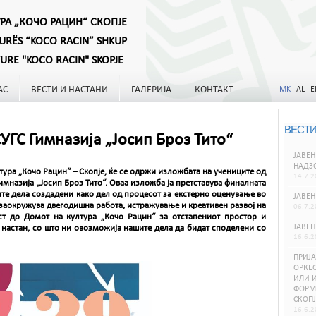
УРА „КОЧО РАЦИН“ СКОПЈЕ
TURËS “KOCO RACIN” SHKUP
TURE "KOCO RACIN" SKOPJE
АС
ВЕСТИ И НАСТАНИ
ГАЛЕРИЈА
КОНТАКТ
MK
AL
E
ВЕСТИ
ГС Гимназија „Јосип Броз Тито“
ЈАВЕН
НАДЗ
лтура „Кочо Рацин“ – Скопје, ќе се одржи изложбата на учениците од
14.7.2
мназија „Јосип Броз Тито“. Оваа изложба ја претставува финалната
ите дела создадени како дел од процесот за екстерно оценување во
ЈАВЕН
заокружува двегодишна работа, истражување и креативен развој на
06.7.2
ст до Домот на култура „Кочо Рацин“ за отстапениот простор и
ЈАВЕН
 настан, со што ни овозможија нашите дела да бидат споделени со
16.6.2
ПРИЈА
ОРКЕС
ИЛИ И
ФОРМИ
СКОПЈ
16.6.2