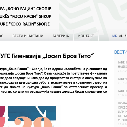
УРА „КОЧО РАЦИН“ СКОПЈЕ
TURËS “KOCO RACIN” SHKUP
TURE "KOCO RACIN" SKOPJE
АС
ВЕСТИ И НАСТАНИ
ГАЛЕРИЈА
КОНТАКТ
MK
AL
E
ВЕСТИ
ГС Гимназија „Јосип Броз Тито“
ЈАВЕН
НАДЗ
лтура „Кочо Рацин“ – Скопје, ќе се одржи изложбата на учениците од
14.7.2
мназија „Јосип Броз Тито“. Оваа изложба ја претставува финалната
ите дела создадени како дел од процесот за екстерно оценување во
ЈАВЕН
заокружува двегодишна работа, истражување и креативен развој на
06.7.2
ст до Домот на култура „Кочо Рацин“ за отстапениот простор и
ЈАВЕН
 настан, со што ни овозможија нашите дела да бидат споделени со
16.6.2
ПРИЈА
ОРКЕС
ИЛИ И
ФОРМИ
СКОПЈ
16.6.2