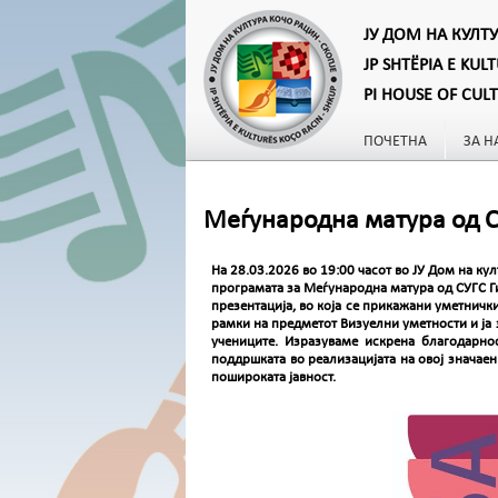
ЈУ ДОМ НА КУЛТ
JP SHTËPIA E KUL
PI HOUSE OF CUL
ПОЧЕТНА
ЗА Н
Меѓународна матура од СУ
На 28.03.2026 во 19:00 часот во ЈУ Дом на ку
програмата за Меѓународна матура од СУГС Ги
презентација, во која се прикажани уметничк
рамки на предметот Визуелни уметности и ја 
учениците. Изразуваме искрена благодарно
поддршката во реализацијата на овој значаен
пошироката јавност.