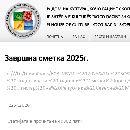
ЈУ ДОМ НА КУЛТУРА „КОЧО РАЦИН“ СКОП
JP SHTËPIA E KULTURËS “KOCO RACIN” SHK
PI HOUSE OF CULTURE "KOCO RACIN" SKOP
ПОЧЕТНА
ЗА НАС
ВЕСТИ И НАСТАНИ
Завршна сметка 2025г.
e:///D:/Downloads/603-M%20-%202025%20-%20SO
%20Поднесување%20Годишни%20Сметки%20преку
%20...гистар%20на%20Република%20Северна%20Ма
22.4.2026
Статијата е прочитана 40362 пати.