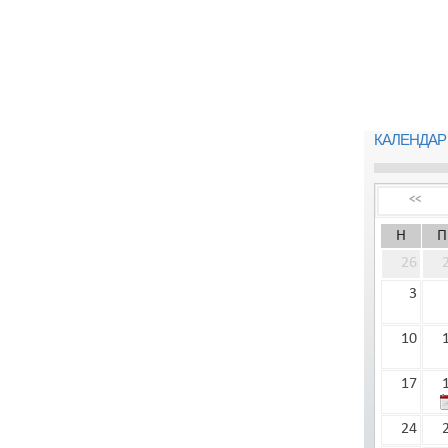
КАЛЕНДАР
<<
Н
П
26
3
10
17
24