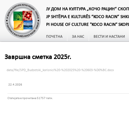
ЈУ ДОМ НА КУЛТУРА „КОЧО РАЦИН“ СКОП
JP SHTËPIA E KULTURËS “KOCO RACIN” SHK
PI HOUSE OF CULTURE "KOCO RACIN" SKOP
ПОЧЕТНА
ЗА НАС
ВЕСТИ И НАСТАНИ
Завршна сметка 2025г.
data/file/SPD_Budzetski_korisnici%20-%202025%20-%20603-%D0%BC.docx
22.4.2026
Статијата е прочитана 51757 пати.