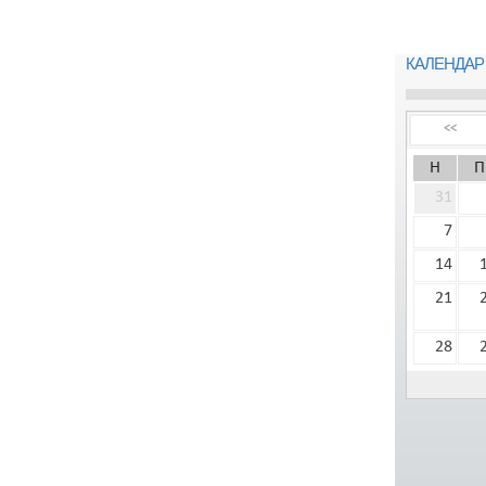
КАЛЕНДАР
<<
Н
П
31
7
14
21
28