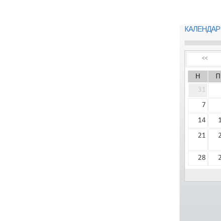
КАЛЕНДАР
<<
Н
П
31
7
14
21
28