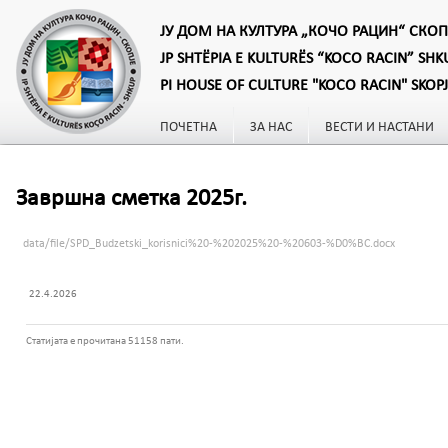
ЈУ ДОМ НА КУЛТУРА „КОЧО РАЦИН“ СКОП
JP SHTËPIA E KULTURËS “KOCO RACIN” SHK
PI HOUSE OF CULTURE "KOCO RACIN" SKOP
ПОЧЕТНА
ЗА НАС
ВЕСТИ И НАСТАНИ
Завршна сметка 2025г.
data/file/SPD_Budzetski_korisnici%20-%202025%20-%20603-%D0%BC.docx
22.4.2026
Статијата е прочитана 51158 пати.