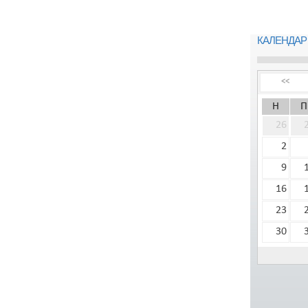
КАЛЕНДАР
<<
Н
П
26
2
9
16
23
30