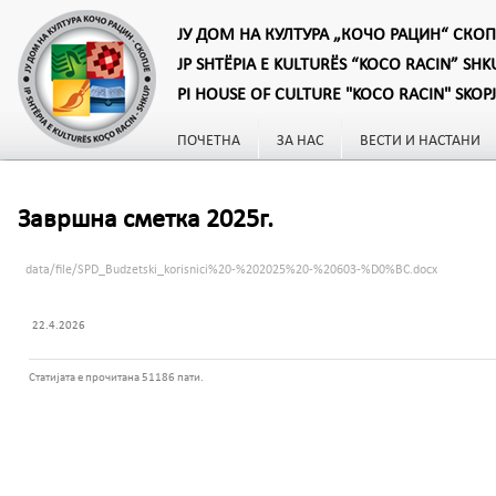
ЈУ ДОМ НА КУЛТУРА „КОЧО РАЦИН“ СКОП
JP SHTËPIA E KULTURËS “KOCO RACIN” SHK
PI HOUSE OF CULTURE "KOCO RACIN" SKOP
ПОЧЕТНА
ЗА НАС
ВЕСТИ И НАСТАНИ
Завршна сметка 2025г.
data/file/SPD_Budzetski_korisnici%20-%202025%20-%20603-%D0%BC.docx
22.4.2026
Статијата е прочитана 51186 пати.