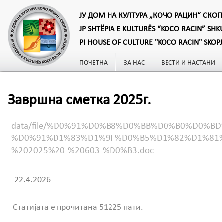
ЈУ ДОМ НА КУЛТУРА „КОЧО РАЦИН“ СКОП
JP SHTËPIA E KULTURËS “KOCO RACIN” SHK
PI HOUSE OF CULTURE "KOCO RACIN" SKOP
ПОЧЕТНА
ЗА НАС
ВЕСТИ И НАСТАНИ
Завршна сметка 2025г.
data/file/%D0%91%D0%B8%D0%BB%D0%B0%D0
%D0%91%D1%83%D1%9F%D0%B5%D1%82%D1%81
%202025%20-%20603-%D0%B3.doc
22.4.2026
Статијата е прочитана 51225 пати.