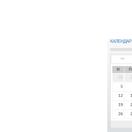
КАЛЕНДАР
<<
Н
П
28
5
12
19
26