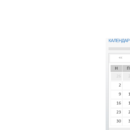
КАЛЕНДАР
<<
Н
П
26
2
9
16
23
30