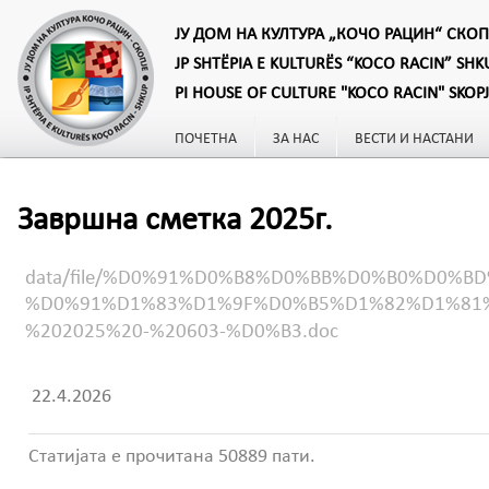
ЈУ ДОМ НА КУЛТУРА „КОЧО РАЦИН“ СКОП
JP SHTËPIA E KULTURËS “KOCO RACIN” SHK
PI HOUSE OF CULTURE "KOCO RACIN" SKOP
ПОЧЕТНА
ЗА НАС
ВЕСТИ И НАСТАНИ
Завршна сметка 2025г.
data/file/%D0%91%D0%B8%D0%BB%D0%B0%D0
%D0%91%D1%83%D1%9F%D0%B5%D1%82%D1%81
%202025%20-%20603-%D0%B3.doc
22.4.2026
Статијата е прочитана 50889 пати.