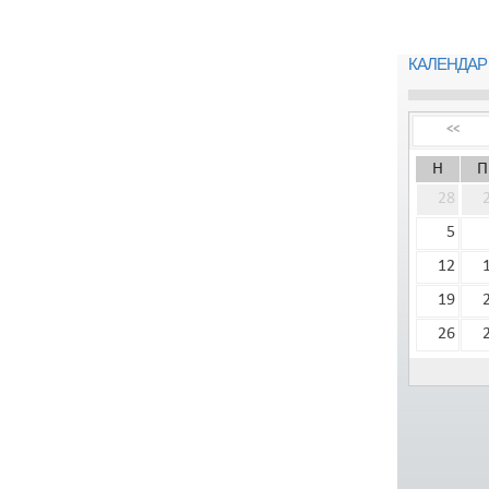
КАЛЕНДАР
<<
Н
П
28
5
12
19
26