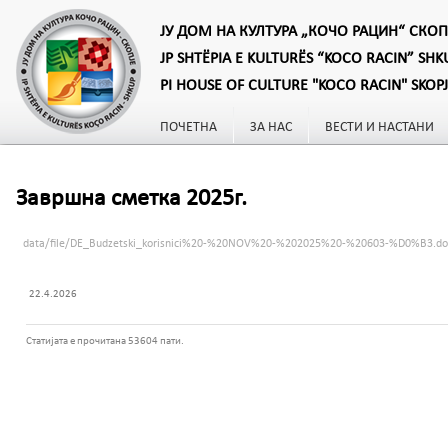
ЈУ ДОМ НА КУЛТУРА „КОЧО РАЦИН“ СКОП
JP SHTËPIA E KULTURËS “KOCO RACIN” SHK
PI HOUSE OF CULTURE "KOCO RACIN" SKOP
ПОЧЕТНА
ЗА НАС
ВЕСТИ И НАСТАНИ
Завршна сметка 2025г.
data/file/DE_Budzetski_korisnici%20-%20NOV%20-%202025%20-%20603-%D0%B3.do
22.4.2026
Статијата е прочитана 53604 пати.