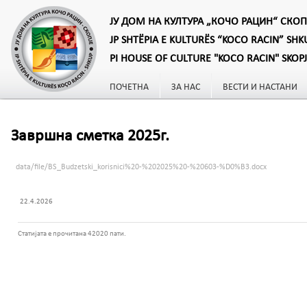
ЈУ ДОМ НА КУЛТУРА „КОЧО РАЦИН“ СКОП
JP SHTËPIA E KULTURËS “KOCO RACIN” SHK
PI HOUSE OF CULTURE "KOCO RACIN" SKOP
ПОЧЕТНА
ЗА НАС
ВЕСТИ И НАСТАНИ
Завршна сметка 2025г.
data/file/BS_Budzetski_korisnici%20-%202025%20-%20603-%D0%B3.docx
22.4.2026
Статијата е прочитана 42020 пати.