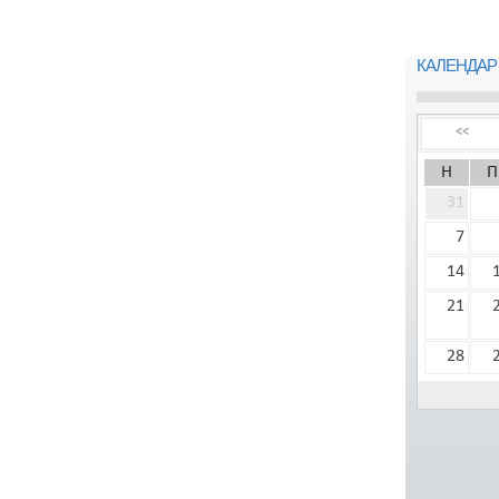
КАЛЕНДАР
<<
Н
П
31
7
14
21
28