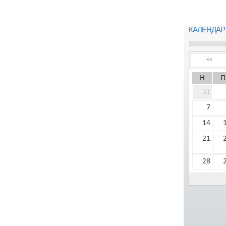
КАЛЕНДАР
<<
Н
П
31
7
14
21
28