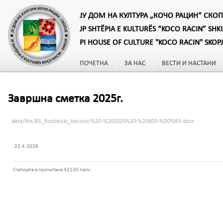
ЈУ ДОМ НА КУЛТУРА „КОЧО РАЦИН“ СКОП
JP SHTËPIA E KULTURËS “KOCO RACIN” SHK
PI HOUSE OF CULTURE "KOCO RACIN" SKOP
ПОЧЕТНА
ЗА НАС
ВЕСТИ И НАСТАНИ
Завршна сметка 2025г.
data/file/BS_Budzetski_korisnici%20-%202025%20-%20603-%D0%B3.docx
22.4.2026
Статијата е прочитана 42130 пати.