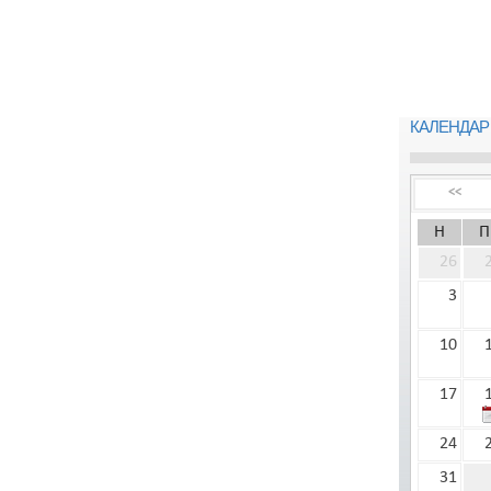
КАЛЕНДАР
<<
Н
П
26
3
10
17
24
31