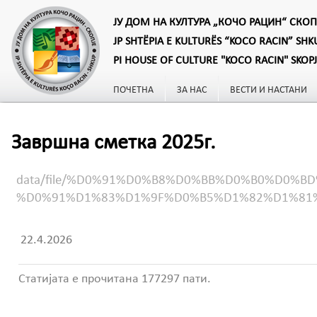
ЈУ ДОМ НА КУЛТУРА „КОЧО РАЦИН“ СКОП
JP SHTËPIA E KULTURËS “KOCO RACIN” SHK
PI HOUSE OF CULTURE "KOCO RACIN" SKOP
ПОЧЕТНА
ЗА НАС
ВЕСТИ И НАСТАНИ
Завршна сметка 2025г.
data/file/%D0%91%D0%B8%D0%BB%D0%B0%D0
%D0%91%D1%83%D1%9F%D0%B5%D1%82%D1%81
22.4.2026
Статијата е прочитана 177297 пати.