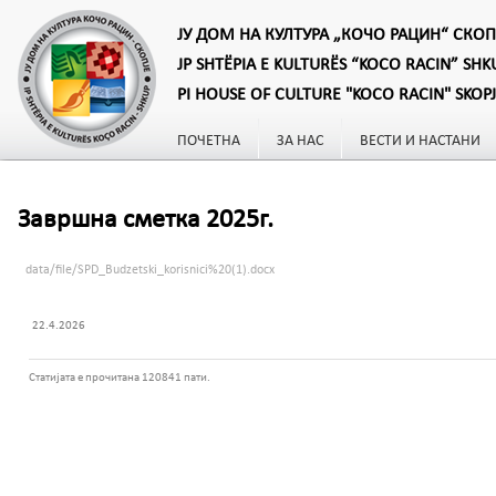
ЈУ ДОМ НА КУЛТУРА „КОЧО РАЦИН“ СКОП
JP SHTËPIA E KULTURËS “KOCO RACIN” SHK
PI HOUSE OF CULTURE "KOCO RACIN" SKOP
ПОЧЕТНА
ЗА НАС
ВЕСТИ И НАСТАНИ
Завршна сметка 2025г.
data/file/SPD_Budzetski_korisnici%20(1).docx
22.4.2026
Статијата е прочитана 120841 пати.