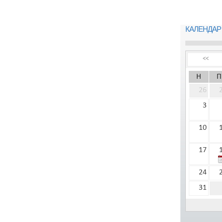
КАЛЕНДАР
<<
Н
П
26
3
10
17
24
31