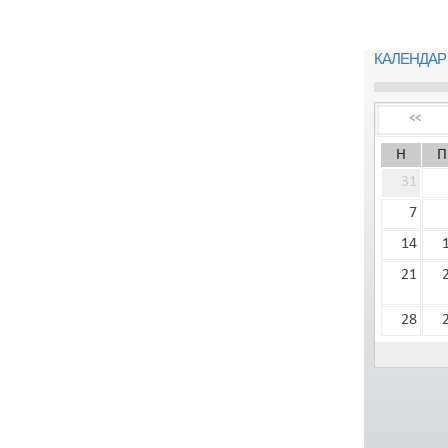
КАЛЕНДАР
<<
Н
П
31
7
14
21
28