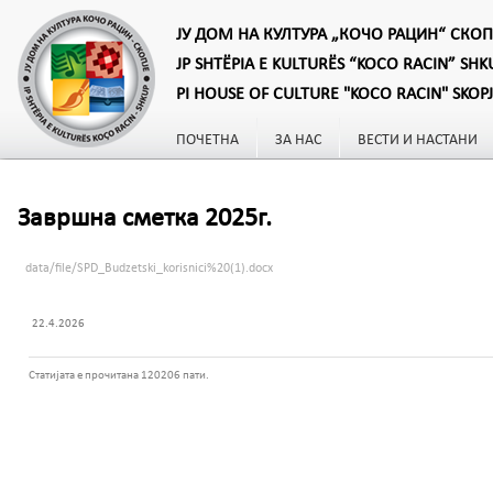
ЈУ ДОМ НА КУЛТУРА „КОЧО РАЦИН“ СКОП
JP SHTËPIA E KULTURËS “KOCO RACIN” SHK
PI HOUSE OF CULTURE "KOCO RACIN" SKOP
ПОЧЕТНА
ЗА НАС
ВЕСТИ И НАСТАНИ
Завршна сметка 2025г.
data/file/SPD_Budzetski_korisnici%20(1).docx
22.4.2026
Статијата е прочитана 120206 пати.