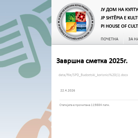
ЈУ ДОМ НА КУЛТ
JP SHTËPIA E KUL
PI HOUSE OF CUL
ПОЧЕТНА
ЗА Н
Завршна сметка 2025г.
data/file/SPD_Budzetski_korisnici%20(1).docx
22.4.2026
Статијата е прочитана 119884 пати.