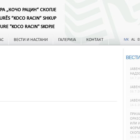
УРА „КОЧО РАЦИН“ СКОПЈЕ
TURËS “KOCO RACIN” SHKUP
TURE "KOCO RACIN" SKOPJE
АС
ВЕСТИ И НАСТАНИ
ГАЛЕРИЈА
КОНТАКТ
MK
AL
E
ВЕСТИ
ЈАВЕН
НАДЗ
14.7.2
ЈАВЕН
06.7.2
ЈАВЕН
16.6.2
ПРИЈА
ОРКЕС
ИЛИ И
ФОРМИ
СКОПЈ
16.6.2