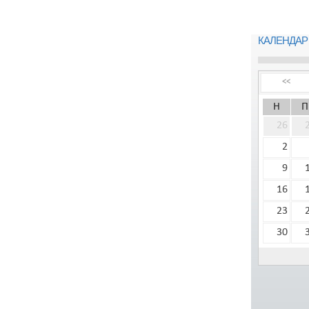
КАЛЕНДАР
<<
Н
П
26
2
9
16
23
30