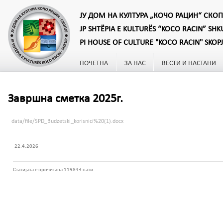
ЈУ ДОМ НА КУЛТУРА „КОЧО РАЦИН“ СКОП
JP SHTËPIA E KULTURËS “KOCO RACIN” SHK
PI HOUSE OF CULTURE "KOCO RACIN" SKOP
ПОЧЕТНА
ЗА НАС
ВЕСТИ И НАСТАНИ
Завршна сметка 2025г.
data/file/SPD_Budzetski_korisnici%20(1).docx
22.4.2026
Статијата е прочитана 119843 пати.