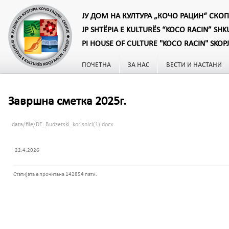
ЈУ ДОМ НА КУЛТУРА „КОЧО РАЦИН“ СКОП
JP SHTËPIA E KULTURËS “KOCO RACIN” SHK
PI HOUSE OF CULTURE "KOCO RACIN" SKOP
ПОЧЕТНА
ЗА НАС
ВЕСТИ И НАСТАНИ
Завршна сметка 2025г.
data/file/DE_Budzetski_korisnici(1).docx
22.4.2026
Статијата е прочитана 142854 пати.