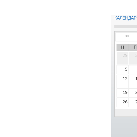
КАЛЕНДАР
<<
Н
П
29
5
12
19
26