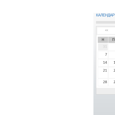
КАЛЕНДАР
<<
Н
П
31
7
14
21
28