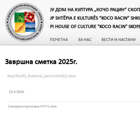
ЈУ ДОМ НА КУЛТУРА „КОЧО РАЦИН“ СКОП
JP SHTËPIA E KULTURËS “KOCO RACIN” SHK
PI HOUSE OF CULTURE "KOCO RACIN" SKOP
ПОЧЕТНА
ЗА НАС
ВЕСТИ И НАСТАНИ
Завршна сметка 2025г.
data/file/BS_Budzetski_korisnici%20(1).docx
22.4.2026
Статијата е прочитана 74771 пати.