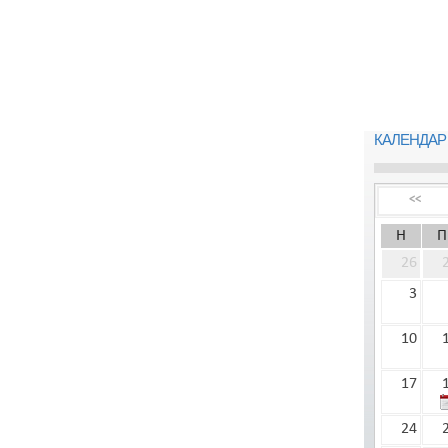
КАЛЕНДАР
<<
Н
П
26
3
10
17
24