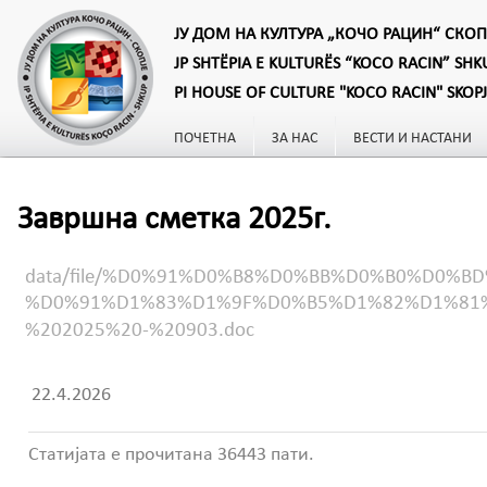
ЈУ ДОМ НА КУЛТУРА „КОЧО РАЦИН“ СКОП
JP SHTËPIA E KULTURËS “KOCO RACIN” SHK
PI HOUSE OF CULTURE "KOCO RACIN" SKOP
ПОЧЕТНА
ЗА НАС
ВЕСТИ И НАСТАНИ
Завршна сметка 2025г.
data/file/%D0%91%D0%B8%D0%BB%D0%B0%D0
%D0%91%D1%83%D1%9F%D0%B5%D1%82%D1%81
%202025%20-%20903.doc
22.4.2026
Статијата е прочитана 36443 пати.