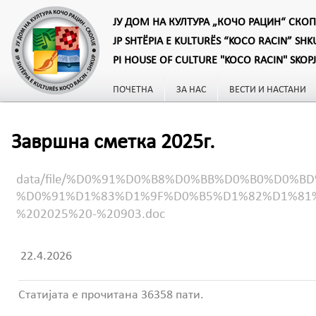
ЈУ ДОМ НА КУЛТУРА „КОЧО РАЦИН“ СКОП
JP SHTËPIA E KULTURËS “KOCO RACIN” SHK
PI HOUSE OF CULTURE "KOCO RACIN" SKOP
ПОЧЕТНА
ЗА НАС
ВЕСТИ И НАСТАНИ
Завршна сметка 2025г.
data/file/%D0%91%D0%B8%D0%BB%D0%B0%D0
%D0%91%D1%83%D1%9F%D0%B5%D1%82%D1%81
%202025%20-%20903.doc
22.4.2026
Статијата е прочитана 36358 пати.