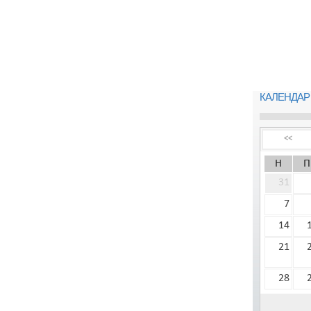
КАЛЕНДАР
<<
Н
П
31
7
14
21
28