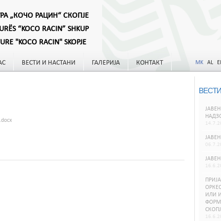
УРА „КОЧО РАЦИН“ СКОПЈЕ
TURËS “KOCO RACIN” SHKUP
TURE "KOCO RACIN" SKOPJE
АС
ВЕСТИ И НАСТАНИ
ГАЛЕРИЈА
КОНТАКТ
MK
AL
E
ВЕСТИ
ЈАВЕН
НАДЗ
.docx
14.7.2
ЈАВЕН
06.7.2
ЈАВЕН
16.6.2
ПРИЈА
ОРКЕС
ИЛИ И
ФОРМИ
СКОПЈ
16.6.2