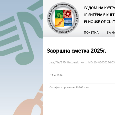
ЈУ ДОМ НА КУЛТ
JP SHTËPIA E KUL
PI HOUSE OF CUL
ПОЧЕТНА
ЗА Н
Завршна сметка 2025г.
data/file/SPD_Budzetski_korisnici%20-%202025-903
22.4.2026
Статијата е прочитана 53207 пати.