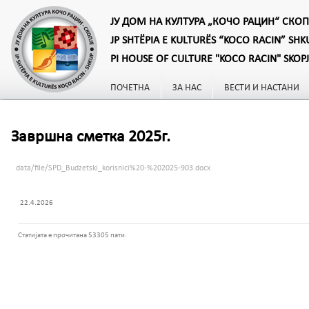
ЈУ ДОМ НА КУЛТУРА „КОЧО РАЦИН“ СКОП
JP SHTËPIA E KULTURËS “KOCO RACIN” SHK
PI HOUSE OF CULTURE "KOCO RACIN" SKOP
ПОЧЕТНА
ЗА НАС
ВЕСТИ И НАСТАНИ
Завршна сметка 2025г.
data/file/SPD_Budzetski_korisnici%20-%202025-903.docx
22.4.2026
Статијата е прочитана 53305 пати.