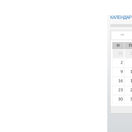
КАЛЕНДАР
<<
Н
П
26
2
9
16
23
30