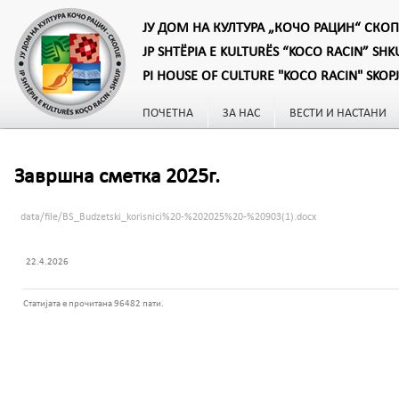
ЈУ ДОМ НА КУЛТУРА „КОЧО РАЦИН“ СКОП
JP SHTËPIA E KULTURËS “KOCO RACIN” SHK
PI HOUSE OF CULTURE "KOCO RACIN" SKOP
ПОЧЕТНА
ЗА НАС
ВЕСТИ И НАСТАНИ
Завршна сметка 2025г.
data/file/BS_Budzetski_korisnici%20-%202025%20-%20903(1).docx
22.4.2026
Статијата е прочитана 96482 пати.