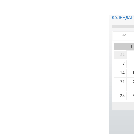
КАЛЕНДАР
<<
Н
П
31
7
14
21
28