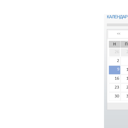
КАЛЕНДАР
<<
Н
П
26
2
9
16
23
30