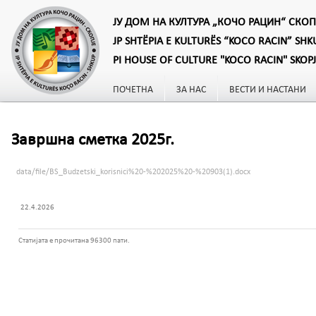
ЈУ ДОМ НА КУЛТУРА „КОЧО РАЦИН“ СКОП
JP SHTËPIA E KULTURËS “KOCO RACIN” SHK
PI HOUSE OF CULTURE "KOCO RACIN" SKOP
ПОЧЕТНА
ЗА НАС
ВЕСТИ И НАСТАНИ
Завршна сметка 2025г.
data/file/BS_Budzetski_korisnici%20-%202025%20-%20903(1).docx
22.4.2026
Статијата е прочитана 96300 пати.