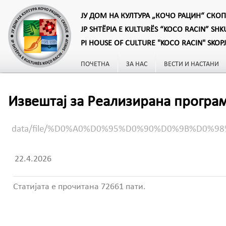
ЈУ ДОМ НА КУЛТУРА „КОЧО РАЦИН“ СКОП
JP SHTËPIA E KULTURËS “KOCO RACIN” SHK
PI HOUSE OF CULTURE "KOCO RACIN" SKOP
ПОЧЕТНА
ЗА НАС
ВЕСТИ И НАСТАНИ
Извештај за Реализирана програм
data/file/%D0%A0%D0%95%D0%90%D0%9B%D0
22.4.2026
Статијата е прочитана 72661 пати.