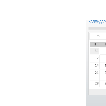
КАЛЕНДАР
<<
Н
П
31
7
14
21
28