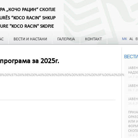
УРА „КОЧО РАЦИН“ СКОПЈЕ
TURËS “KOCO RACIN” SHKUP
TURE "KOCO RACIN" SKOPJE
АС
ВЕСТИ И НАСТАНИ
ГАЛЕРИЈА
КОНТАКТ
MK
AL
E
ВЕСТИ
програма за 2025г.
ЈАВЕН
НАДЗ
0%98%D0%97%D0%98%D0%A0%D0%90%D0%9D%D0%90%20%D0%9F%D0%A0%D0%9E%D0
14.7.2
ЈАВЕН
06.7.2
ЈАВЕН
16.6.2
ПРИЈА
ОРКЕС
ИЛИ И
ФОРМИ
СКОПЈ
16.6.2