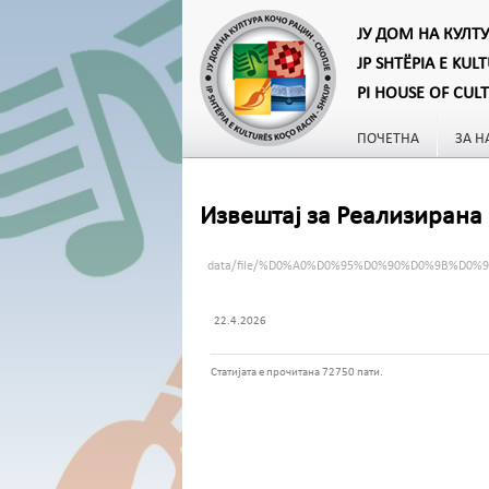
ЈУ ДОМ НА КУЛТ
JP SHTËPIA E KUL
PI HOUSE OF CUL
ПОЧЕТНА
ЗА Н
Извештај за Реализирана 
data/file/%D0%A0%D0%95%D0%90%D0%9B%D
22.4.2026
Статијата е прочитана 72750 пати.