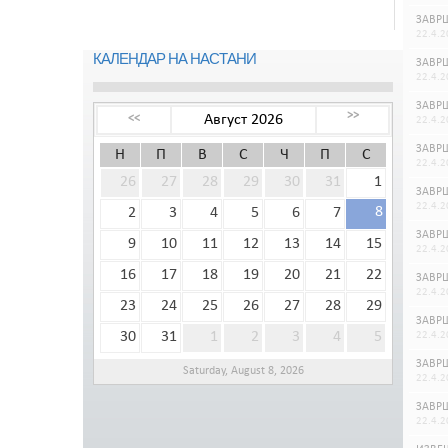
ЗАВРШ
22.4.2
КАЛЕНДАР НА НАСТАНИ
ЗАВРШ
22.4.2
ЗАВРШ
>>
Август 2026
<<
22.4.2
ЗАВРШ
Н
П
В
С
Ч
П
С
22.4.2
26
27
28
29
30
31
1
ЗАВРШ
22.4.2
8
2
3
4
5
6
7
ЗАВРШ
9
10
11
12
13
14
15
22.4.2
16
17
18
19
20
21
22
ЗАВРШ
22.4.2
23
24
25
26
27
28
29
ЗАВРШ
30
31
1
2
3
4
5
22.4.2
ЗАВРШ
Saturday, August 8, 2026
22.4.2
ЗАВРШ
22.4.2