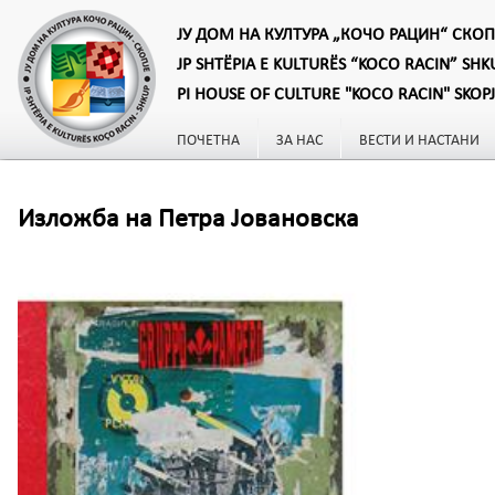
ЈУ ДОМ НА КУЛТУРА „КОЧО РАЦИН“ СКОП
JP SHTËPIA E KULTURËS “KOCO RACIN” SHK
PI HOUSE OF CULTURE "KOCO RACIN" SKOP
ПОЧЕТНА
ЗА НАС
ВЕСТИ И НАСТАНИ
Изложба на Петра Јовановска