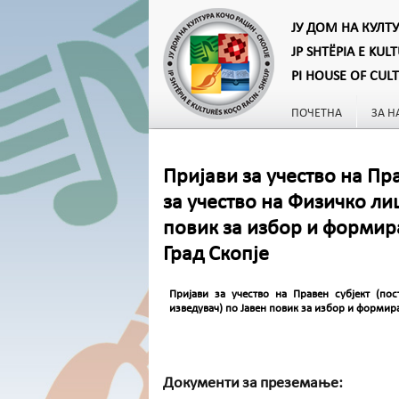
ЈУ ДОМ НА КУЛТ
JP SHTËPIA E KUL
PI HOUSE OF CUL
ПОЧЕТНА
ЗА Н
Пријави за учество на Пра
за учество на Физичко ли
повик за избор и формир
Град Скопје
Пријави за учество на Правен субјект (по
изведувач) по Јавен повик за избор и формир
Документи за преземање: