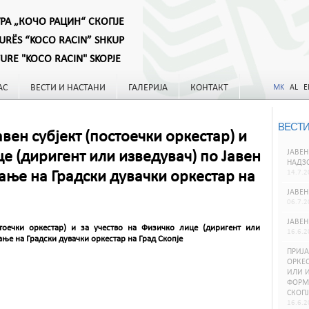
УРА „КОЧО РАЦИН“ СКОПЈЕ
TURËS “KOCO RACIN” SHKUP
TURE "KOCO RACIN" SKOPJE
АС
ВЕСТИ И НАСТАНИ
ГАЛЕРИЈА
КОНТАКТ
MK
AL
E
ВЕСТИ
вен субјект (постоечки оркестар) и
ЈАВЕН
це (диригент или изведувач) по Јавен
НАДЗ
ање на Градски дувачки оркестар на
14.7.2
ЈАВЕН
06.7.2
ЈАВЕН
стоечки оркестар) и за учество на Физичко лице (диригент или
16.6.2
ање на Градски дувачки оркестар на Град Скопје
ПРИЈА
ОРКЕС
ИЛИ И
ФОРМИ
СКОПЈ
16.6.2