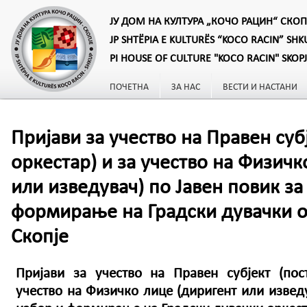
ЈУ ДОМ НА КУЛТУРА „КОЧО РАЦИН“ СКОП
JP SHTËPIA E KULTURËS “KOCO RACIN” SHK
PI HOUSE OF CULTURE "KOCO RACIN" SKOP
ПОЧЕТНА
ЗА НАС
ВЕСТИ И НАСТАНИ
Пријави за учество на Правен суб
оркестар) и за учество на Физичк
или изведувач) по Јавен повик за
формирање на Градски дувачки о
Скопје
Пријави за учество на Правен субјект (пос
учество на Физичко лице (диригент или изведу