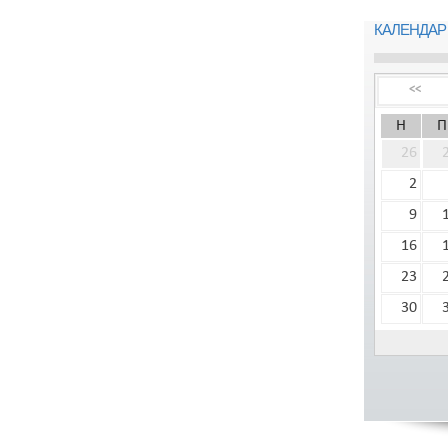
КАЛЕНДАР
<<
Н
П
26
2
9
16
23
30